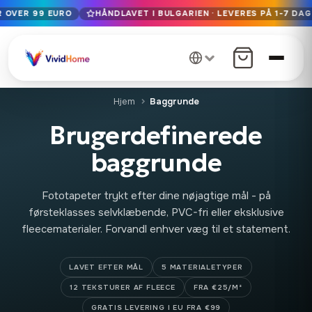
R OVER 99 EURO
HÅNDLAVET I BULGARIEN · LEVERES PÅ 1-7 DAGE
Gratis EU-levering på ordrer over 99 euro
Håndlavet i Bulgarien · Leveres på 1-7 dage i hele EU
12+ års håndværk · Kun førsteklasses materialer
Hjem
Baggrunde
Brugerdefinerede
baggrunde
Fototapeter trykt efter dine nøjagtige mål - på
førsteklasses selvklæbende, PVC-fri eller eksklusive
fleecematerialer. Forvandl enhver væg til et statement.
LAVET EFTER MÅL
5 MATERIALETYPER
12 TEKSTURER AF FLEECE
FRA €25/M²
GRATIS LEVERING I EU FRA €99