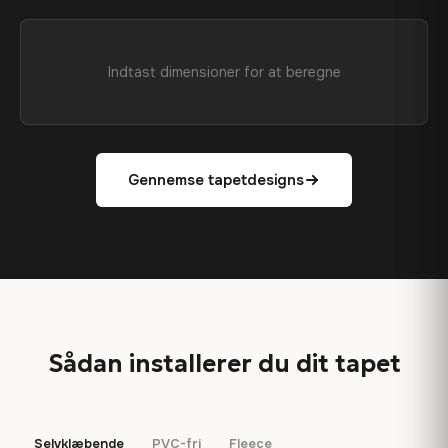
Indtast dimensioner for at beregne
Gennemse tapetdesigns
Sådan installerer du dit tapet
Selvklæbende
PVC-fri
Fleece