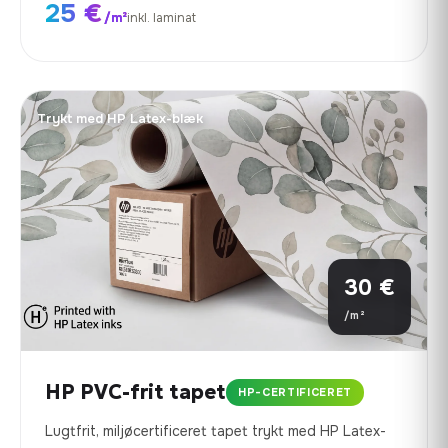
25 €
/m²
inkl. laminat
Trykt med HP Latex-blæk
30 €
/m²
HP PVC-frit tapet
HP-CERTIFICERET
Lugtfrit, miljøcertificeret tapet trykt med HP Latex-