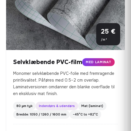
25 €
/m²
Selvklæbende PVC-film
MED LAMINAT
Monomer selvklæbende PVC-folie med fremragende
printkvalitet. Påføres med 0.5–2 cm overlap.
Laminatversionen omdanner den blanke overflade til
en eksklusiv mat finish.
80 µm tyk
Indendørs & udendørs
Mat (laminat)
Bredde: 1050 / 1260 / 1600 mm
−45°C to +82°C