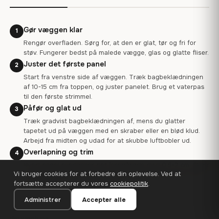
Gør væggen klar
1
Rengør overfladen. Sørg for, at den er glat, tør og fri for
støv. Fungerer bedst på malede vægge, glas og glatte fliser.
Juster det første panel
2
Start fra venstre side af væggen. Træk bagbeklædningen
af 10-15 cm fra toppen, og juster panelet. Brug et vaterpas
til den første strimmel.
Påfør og glat ud
3
Træk gradvist bagbeklædningen af, mens du glatter
tapetet ud på væggen med en skraber eller en blød klud.
Arbejd fra midten og udad for at skubbe luftbobler ud.
Overlapning og trim
4
Hvert panel overlapper det foregående med 0,5-2 cm. Skær
Vi bruger cookies for at forbedre din oplevelse. Ved at
det overskydende af med en skarp kniv langs kanter, loft
fortsætte accepterer du vores
cookiepolitik
.
og fodlister.
Administrer
Accepter alle
Brug for hjælp til installation?
Kontakt os
for tips, der passer til
din vægtype.