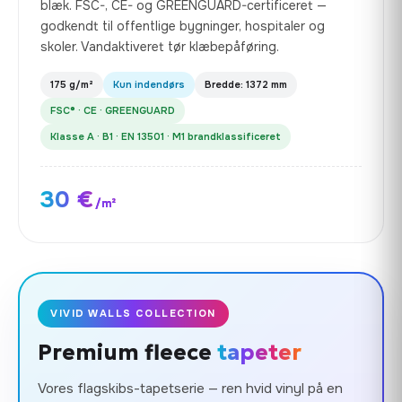
blæk. FSC-, CE- og GREENGUARD-certificeret —
godkendt til offentlige bygninger, hospitaler og
skoler. Vandaktiveret tør klæbepåføring.
175 g/m²
Kun indendørs
Bredde: 1372 mm
FSC® · CE · GREENGUARD
Klasse A · B1 · EN 13501 · M1 brandklassificeret
30 €
/m²
VIVID WALLS COLLECTION
Premium fleece
tapeter
Vores flagskibs-tapetserie — ren hvid vinyl på en