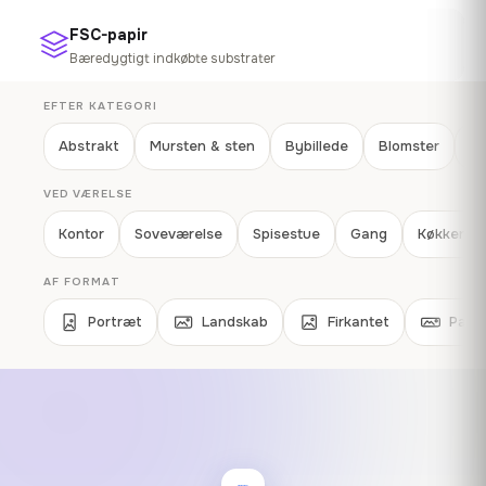
FSC-papir
Bæredygtigt indkøbte substrater
EFTER KATEGORI
Abstrakt
Mursten & sten
Bybillede
Blomster
Ge
VED VÆRELSE
Kontor
Soveværelse
Spisestue
Gang
Køkken
AF FORMAT
Portræt
Landskab
Firkantet
Pano