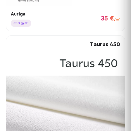
Auriga
35 €
/m²
350 g/m²
Taurus 450