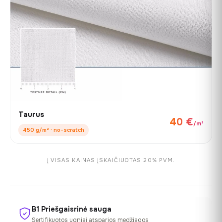
Taurus
40 €
/m²
450 g/m² · no-scratch
Į VISAS KAINAS ĮSKAIČIUOTAS 20% PVM.
B1 Priešgaisrinė sauga
Sertifikuotos ugniai atsparios medžiagos