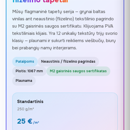
flizelino tapetai
Mūsų flagmaninė tapetų serija — grynai baltas
vinilas ant neaustinio (flizelino) tekstilinio pagrindo
su M2 gaisrinės saugos sertifikatu. Klijuojama PVA
tekstiliniais klijais. Yra 12 unikalių tekstūrų trijų svorio
klasių — plaunami ir sukurti reikliems viešbučių, biurų
bei prabangių namų interjerams.
Patalpoms
Neaustinis / flizelino pagrindas
Plotis: 1067 mm
M2 gaisrinės saugos sertifikatas
Plaunama
Standartinis
250 g/m²
25 €
/m²