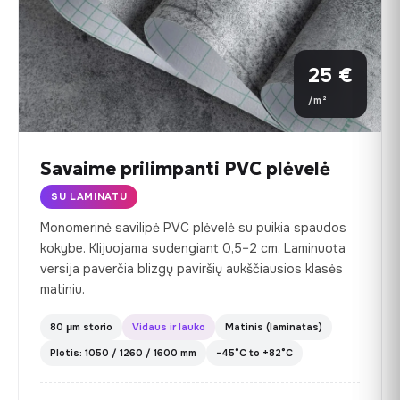
25 €
/m²
Savaime prilimpanti PVC plėvelė
SU LAMINATU
Monomerinė savilipė PVC plėvelė su puikia spaudos
kokybe. Klijuojama sudengiant 0,5–2 cm. Laminuota
versija paverčia blizgų paviršių aukščiausios klasės
matiniu.
80 µm storio
Vidaus ir lauko
Matinis (laminatas)
Plotis: 1050 / 1260 / 1600 mm
−45°C to +82°C