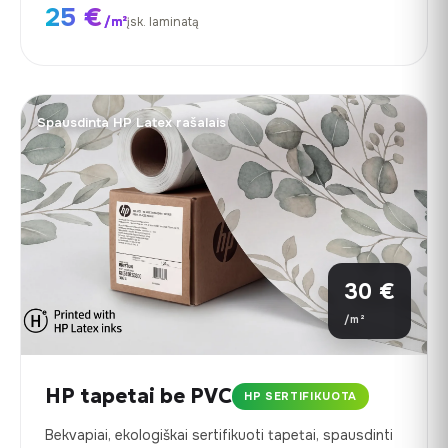
25 €
/m²
įsk. laminatą
Spausdinta HP Latex rašalais
30 €
/m²
HP tapetai be PVC
HP SERTIFIKUOTA
Bekvapiai, ekologiškai sertifikuoti tapetai, spausdinti