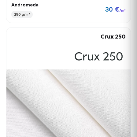
Andromeda
30 €
/m²
250 g/m²
Crux 250