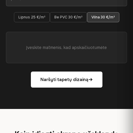
Lipnus 25 €/m²
Be PVC 30 €/m²
Vilna 30 €/m²
Įveskite matmenis, kad apskaičiuotumėte
Naršyti tapetų dizainą