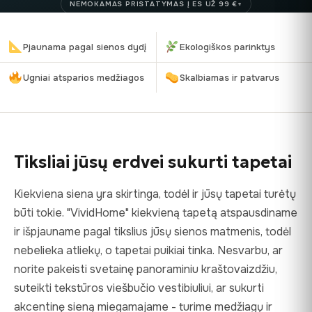
NEMOKAMAS PRISTATYMAS Į ES UŽ 99 €+
Pjaunama pagal sienos dydį
Ekologiškos parinktys
Ugniai atsparios medžiagos
Skalbiamas ir patvarus
Tiksliai jūsų erdvei sukurti tapetai
Kiekviena siena yra skirtinga, todėl ir jūsų tapetai turėtų
būti tokie. "VividHome" kiekvieną tapetą atspausdiname
ir išpjauname pagal tikslius jūsų sienos matmenis, todėl
nebelieka atliekų, o tapetai puikiai tinka. Nesvarbu, ar
norite pakeisti svetainę panoraminiu kraštovaizdžiu,
suteikti tekstūros viešbučio vestibiuliui, ar sukurti
akcentinę sieną miegamajame - turime medžiagų ir