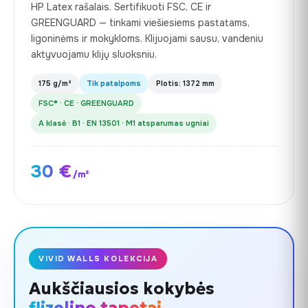
HP Latex rašalais. Sertifikuoti FSC, CE ir
GREENGUARD — tinkami viešiesiems pastatams,
ligoninėms ir mokykloms. Klijuojami sausu, vandeniu
aktyvuojamu klijų sluoksniu.
175 g/m²
Tik patalpoms
Plotis: 1372 mm
FSC® · CE · GREENGUARD
A klasė · B1 · EN 13501 · M1 atsparumas ugniai
30 €
/m²
VIVID WALLS KOLEKCIJA
Aukščiausios kokybės