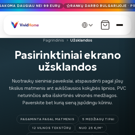
SAKOMA DAUGIAU NEI 99 EURŲ
RANKŲ DARBO BULGARIJOJE · PR
Nemokamas pristatymas į ES, kai užsakoma daugiau nei 99 
Rankų darbo Bulgarijoje · Pristatome per 1-7 dienas visoje E
12+ metų meistriškumo · Tik aukščiausios kokybės medžiago
Pagrindinis
Užsklandos
Pasirinktiniai ekrano
užsklandos
Nuotraukų sieniniai paveikslai, atspausdinti pagal jūsų
tikslius matmenis ant aukščiausios kokybės lipnios, PVC
neturinčios arba išskirtinės vilnonės medžiagos.
Paverskite bet kurią sieną įspūdingu kūriniu.
PAGAMINTA PAGAL MATMENIS
5 MEDŽIAGŲ TIPAI
12 VILNOS TEKSTŪRŲ
NUO 25 €/M²