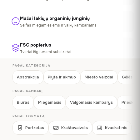
Mažai lakiųjų organinių junginių
Seifas miegamiesiems ir vaikų kambariams
FSC popierius
Tvariai išgaunami substratai
PAGAL KATEGORIJĄ
Abstrakcija
Plyta ir akmuo
Miesto vaizdai
Gėlės
PAGAL KAMBARĮ
Biuras
Miegamasis
Valgomasis kambarys
Prieškam
PAGAL FORMATĄ
Portretas
Kraštovaizdis
Kvadratinis