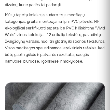
dizainų, kurie padės tai padaryti.
Mūsų tapetų kolekciją sudaro trys medžiagų
kategorijos: greitai montuojama lipni PVC plėvelė, HP
ekologiškai sertifikuoti tapetai be PVC ir išskirtinė "Vivid
Walls" vilnos kolekcija - 12 unikalių tekstūrų, pavadintų
žvaigždynų vardais, nuo itin glotnių iki sodrios tekstūros.
Visos medžiagos spausdinamos lateksiniais rašalais, kad
būtų gauti ryškūs ir patvarūs rezultatai, saugūs
namuose, biuruose, ligoninėse ir mokyklose.