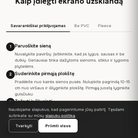
Kaip įdiegti ekrano užsklandą
Savarankiškai priklijuojamas
Be PVC
Fleece
Paruoškite sieną
1
Nuvalykite paviršių. Įsitikinkite, kad jis lygus, sausas ir be
dulkių. Geriausiai tinka dažytoms sienoms, stiklui ir lygioms
plytelėms.
Suderinkite pirmąją plokštę
2
Pradėkite nuo kairės sienos pusės. Nulupkite pagrindą 10-15
cm nuo viršaus ir išlyginkite plokštę. Pirmąją juostą lyginkite
gulsčiuku.
Taikyti ir išlyginti
3
Palaipsniui nulupkite pagrindą ir išlyginkite tapetą ant
Naudojame slapukus, kad pagerintume jūsų patirtį. Tęsdami
sienos gremžtuku arba minkšta šluoste. Dirbkite nuo centro
sutinkate su mūsų
slapukų politika
.
į išorę, kad išstumtumėte oro burbuliukus.
Tvarkyti
Priimti visus
Persidengimas ir apdaila
4
Kiekviena plokštė dengia ankstesnę 0,5-2 cm. Aštriu peiliu