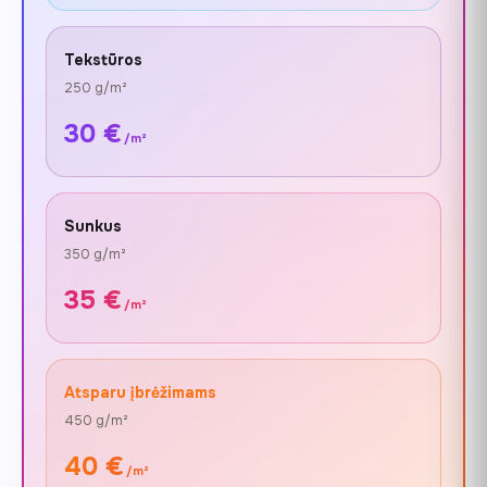
Tekstūros
250 g/m²
30 €
/m²
Sunkus
350 g/m²
35 €
/m²
Atsparu įbrėžimams
450 g/m²
40 €
/m²