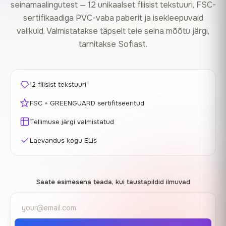
seinamaalingutest — 12 unikaalset fliisist tekstuuri, FSC-
sertifikaadiga PVC-vaba paberit ja isekleepuvaid
valikuid. Valmistatakse täpselt teie seina mõõtu järgi,
tarnitakse Sofiast.
12 fliisist tekstuuri
FSC + GREENGUARD sertifitseeritud
Tellimuse järgi valmistatud
Laevandus kogu ELis
Saate esimesena teada, kui taustapildid ilmuvad