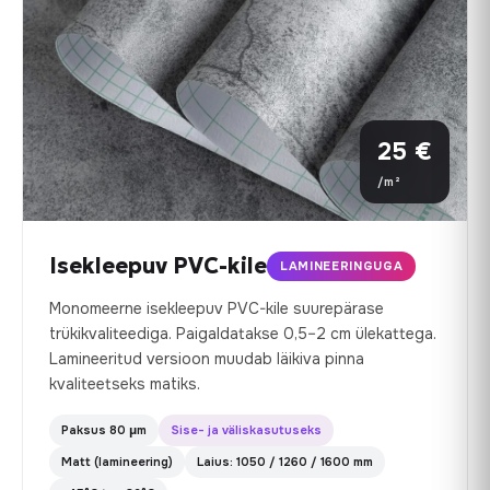
25 €
/m²
Isekleepuv PVC-kile
LAMINEERINGUGA
Monomeerne isekleepuv PVC-kile suurepärase
trükikvaliteediga. Paigaldatakse 0,5–2 cm ülekattega.
Lamineeritud versioon muudab läikiva pinna
kvaliteetseks matiks.
Paksus 80 µm
Sise- ja väliskasutuseks
Matt (lamineering)
Laius: 1050 / 1260 / 1600 mm