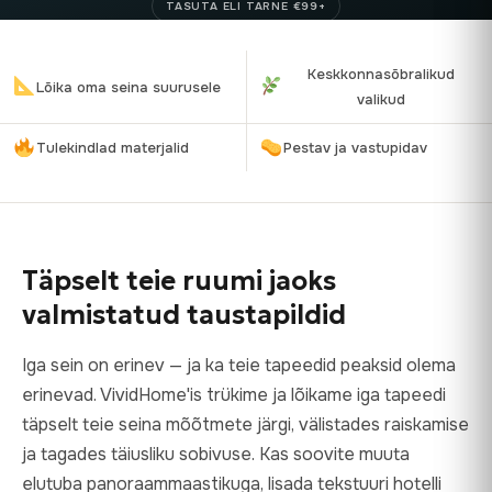
TASUTA ELI TARNE €99+
Keskkonnasõbralikud
Lõika oma seina suurusele
valikud
Tulekindlad materjalid
Pestav ja vastupidav
Täpselt teie ruumi jaoks
valmistatud taustapildid
Iga sein on erinev — ja ka teie tapeedid peaksid olema
erinevad. VividHome'is trükime ja lõikame iga tapeedi
täpselt teie seina mõõtmete järgi, välistades raiskamise
ja tagades täiusliku sobivuse. Kas soovite muuta
elutuba panoraammaastikuga, lisada tekstuuri hotelli