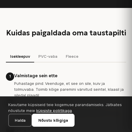
Kuidas paigaldada oma taustapilti
Isekleepuv
PVC-vaba
Fleece
Valmistage sein ette
1
Puhastage pind. Veenduge, et see on sile, kuiv ja
tolmuvaba. Toimib kõige paremini värvitud seintel, klaasil ja
siledal plaadil.
Esimese paneeli joondamine
2
Kasutame küpsiseid teie kogemuse parandamiseks. Jätkates
Alustage seinast vasakul pool. Koorige tagakülg 10-15 cm
nõustute meie
küpsiste poliitikaga
.
kõrgusel ja joondage paneel. Kasutage esimese riba puhul
Halda
Nõustu kõigiga
tasandit.
Apply & Smooth
3