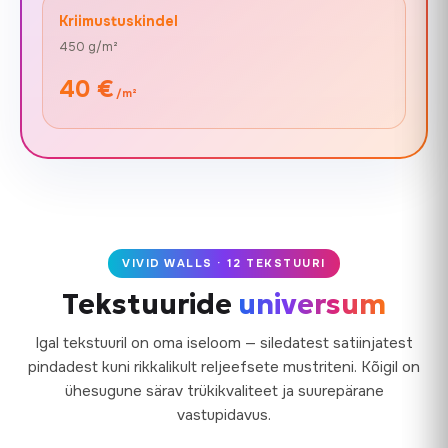
Kriimustuskindel
450 g/m²
40 €
/m²
VIVID WALLS · 12 TEKSTUURI
Tekstuuride
universum
Igal tekstuuril on oma iseloom — siledatest satiinjatest
pindadest kuni rikkalikult reljeefsete mustriteni. Kõigil on
ühesugune särav trükikvaliteet ja suurepärane
vastupidavus.