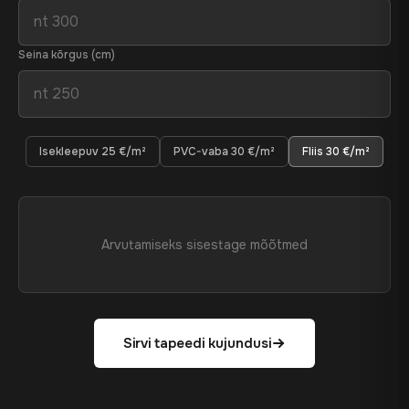
Seina kõrgus (cm)
Isekleepuv 25 €/m²
PVC-vaba 30 €/m²
Fliis 30 €/m²
Arvutamiseks sisestage mõõtmed
Sirvi tapeedi kujundusi