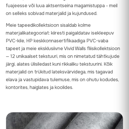
fuajeesse või luua aktsentseina magamistuppa - meil
on selleks sobivad materjalid ja kujundused.
Meie tapeedikollektsioon sisaldab kolme
materjalikategooriat: kiiresti paigaldatav isekleepuv
PVC-kile, HP keskkonnasertifikaadiga PVC-vaba
tapeet ja meie eksklusiivne Vivid Walls fliisikollektsioon
— 12 unikaalset tekstuuri, mis on nimetatud tähtkujude
järgi, alates ülisiledast kuni rikkaliku tekstuurini. Kõik
materjalid on trükitud lateksvärvidega, mis tagavad
elava ja vastupidava tulemuse, mis on ohutu kodudes,
kontorites, haiglates ja koolides.