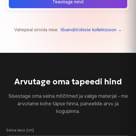
Teavitage mind
Vahepeal sirvida meie
lõuenditrükiste kollektsioon →
Arvutage oma tapeedi hind
Sisestage oma seina mõõtmed ja valige materjal - me
arvutame kohe täpse hinna, paneelide arvu ja
kogupinna.
Seina laius (cm)