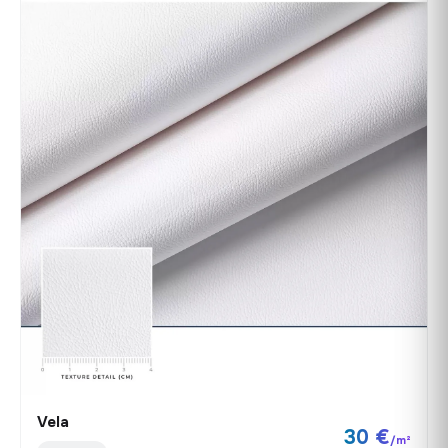
Vela
30 €
/m²