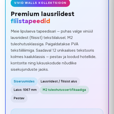
VIVID WALLS KOLLEKTSIOON
Premium lausriidest
fliistapeedid
Meie lipulaeva tapeedisari — puhas valge vinüül
lausriidest (fliisist) tekstiilalusel, M2
tuleohutusklassiga. Paigaldatakse PVA
tekstiililiimiga. Saadaval 12 unikaalses tekstuuris
kolmes kaaluklassis — pestav ja loodud hotellide,
kontorite ning luksuskodude nõudlike
sisekujunduste jaoks.
Siseruumides
Lausriidest / fliisist alus
Laius: 1067 mm
M2 tuleohutussertifikaadiga
Pestav