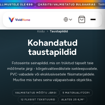
LLIMUSTELE ÜLE €99
KÄSITSI VALMISTATUD BULGAARIAS · TAR
Tasuta kohaletoimetamine ELis tellimustele üle €99
Käsitsi valmistatud Bulgaarias · Tarne 1-7 päeva jooksul üle 
12+ aastat käsitööd · Ainult Premium materjalid
Kodu
Taustapildid
Kohandatud
taustapildid
Fotoseinte seinapildid, mis on trükitud täpselt teie
mõõtmete järgi - kõrgekvaliteedilistele isekleepuvatele,
PVC-vabadele või eksklusiivsetele fliisimaterjalidele.
Muutke mis tahes seina väljapaistvaks objektiks.
VALMISTATUD MÕÕTU JÄRGI
5 MATERJALITÜÜPI
12 FLIISIST TEKSTUURID
ALATES 25 €/M²