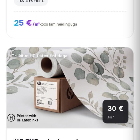
−45°C to +82°C
25 €
/m²
koos lamineeringuga
Trükitud HP Latex tintidega
30 €
/m²