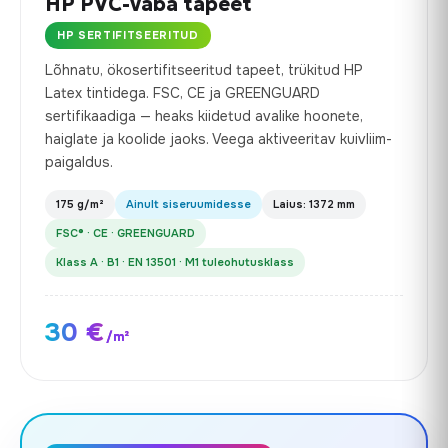
HP PVC-vaba tapeet
HP SERTIFITSEERITUD
Lõhnatu, ökosertifitseeritud tapeet, trükitud HP
Latex tintidega. FSC, CE ja GREENGUARD
sertifikaadiga — heaks kiidetud avalike hoonete,
haiglate ja koolide jaoks. Veega aktiveeritav kuivliim-
paigaldus.
175 g/m²
Ainult siseruumidesse
Laius: 1372 mm
FSC® · CE · GREENGUARD
Klass A · B1 · EN 13501 · M1 tuleohutusklass
30 €
/m²