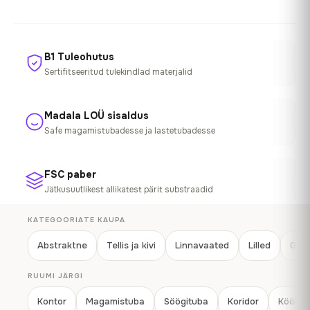
B1 Tuleohutus
Sertifitseeritud tulekindlad materjalid
Madala LOÜ sisaldus
Safe magamistubadesse ja lastetubadesse
FSC paber
Jätkusuutlikest allikatest pärit substraadid
KATEGOORIATE KAUPA
Abstraktne
Tellis ja kivi
Linnavaated
Lilled
Geom
RUUMI JÄRGI
Kontor
Magamistuba
Söögituba
Koridor
Köök