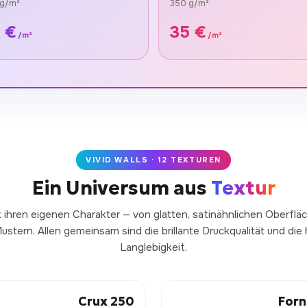
g/m²
350 g/m²
 €
35 €
/m²
/m²
VIVID WALLS · 12 TEXTUREN
Ein Universum aus
Textur
 ihren eigenen Charakter — von glatten, satinähnlichen Oberfläc
stern. Allen gemeinsam sind die brillante Druckqualität und di
Langlebigkeit.
Crux 250
Forn