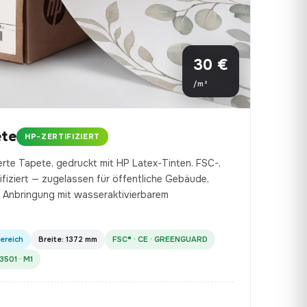
30 €
/m²
ete
HP-ZERTIFIZIERT
erte Tapete, gedruckt mit HP Latex-Tinten. FSC-,
ziert — zugelassen für öffentliche Gebäude,
 Anbringung mit wasseraktivierbarem
ereich
Breite: 1372 mm
FSC® · CE · GREENGUARD
3501 · M1