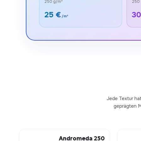
250 g/m²
250 
25 €
30
/m²
Jede Textur hat
geprägten Mu
Andromeda 250