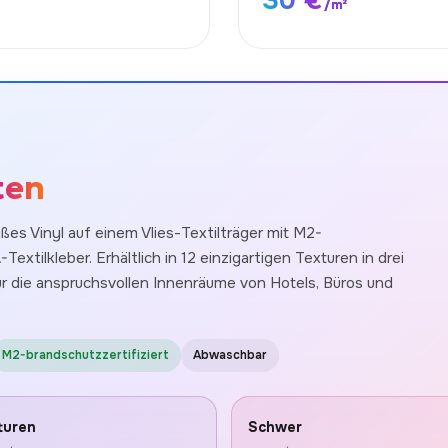
30 €
/m²
ten
es Vinyl auf einem Vlies-Textilträger mit M2-
extilkleber. Erhältlich in 12 einzigartigen Texturen in drei
 die anspruchsvollen Innenräume von Hotels, Büros und
M2-brandschutzzertifiziert
Abwaschbar
turen
Schwer