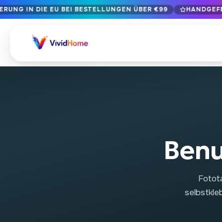
ERUNG IN DIE EU BEI BESTELLUNGEN ÜBER €99
HANDGEFE
Kostenlose Lieferung in die EU bei Bestellungen über €99
Handgefertigt in Bulgarien · Lieferung in 1-7 Tagen EU-weit
12+ Jahre Handwerkskunst · Nur hochwertige Materialien
BLÄTTERN NACH STIL
Landschaft & Natur
Botanik & Bl
429
Abstrakt
Tiere & Wildt
329
Benu
Stadtbild & Architektur
Popkultur
239
Fotot
Porträt & Figur
Essen & Trin
164
selbstkle
Vintage & Retro
Weihnachten 
89