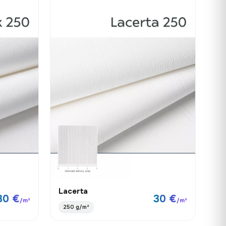
Lacerta
30 €
30 €
/m²
/m²
250 g/m²