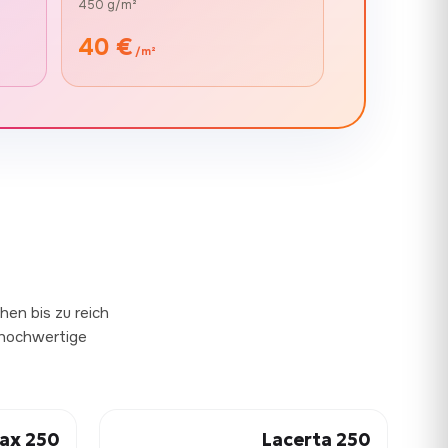
450 g/m²
40 €
/m²
hen bis zu reich
e hochwertige
ax 250
Lacerta 250