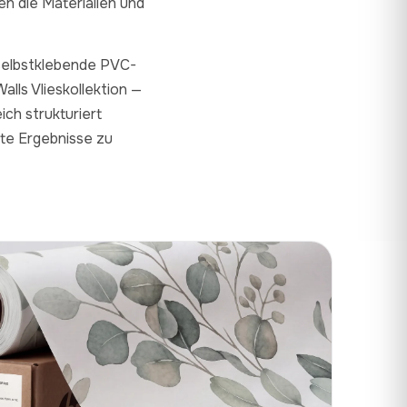
n die Materialien und
 selbstklebende PVC-
alls Vlieskollektion —
ich strukturiert
fte Ergebnisse zu