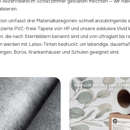
ne Akzentwand im Schlafzimmer gestalten möchten — wir habe
lisieren.
ion umfasst drei Materialkategorien: schnell anzubringende
fizierte PVC-freie Tapete von HP und unsere exklusive Vivid W
n, die nach Sternbildern benannt sind und von ultraglatt bis re
ien werden mit Latex-Tinten bedruckt, um lebendige, dauerha
ungen, Büros, Krankenhäuser und Schulen geeignet sind.
Gedruckt mit HP Latex-Tinten