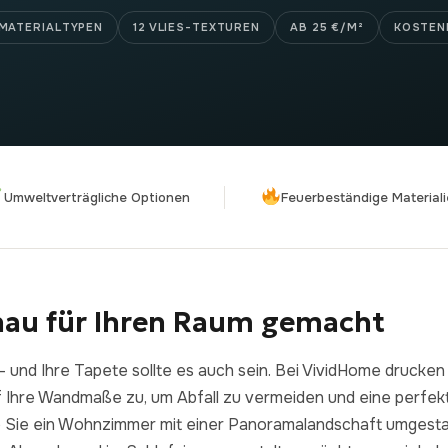
173,88 €
167,88 €
20
 MATERIALTYPEN
12 VLIES-TEXTUREN
AB 25 €/M²
KOSTEN
Der lange Schatten
Rote
Knotenkonvergenz
13,90
€
–
13,90
€
–
von
von
Preisspanne:
Preisspann
167,88
€
167,88
€
13,90 €
13,90 €
Umweltverträgliche Optionen
Feuerbeständige Material
bis
bis
167,88 €
167,88 €
nau für Ihren Raum gemacht
 und Ihre Tapete sollte es auch sein. Bei VividHome drucken
 Ihre Wandmaße zu, um Abfall zu vermeiden und eine perfe
ob Sie ein Wohnzimmer mit einer Panoramalandschaft umgestal