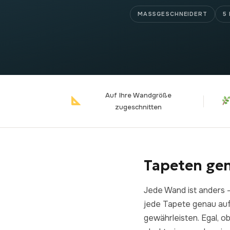
Kinder & Babyzimmer
Fotografie
48
MASSGESCHNEIDERT
5
Alle Leinwanddrucke anzeigen
Auf Ihre Wandgröße
zugeschnitten
Tapeten ge
Jede Wand ist anders —
jede Tapete genau auf
gewährleisten. Egal, 