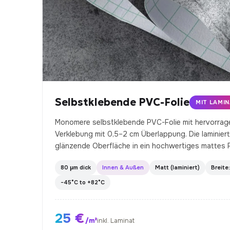
Selbstklebende PVC-Folie
MIT LAMI
Monomere selbstklebende PVC-Folie mit hervorrage
Verklebung mit 0,5–2 cm Überlappung. Die laminiert
glänzende Oberfläche in ein hochwertiges mattes F
80 µm dick
Innen & Außen
Matt (laminiert)
Breite
−45°C to +82°C
25 €
/m²
inkl. Laminat