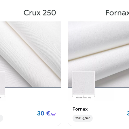
Fornax
30 €
/m²
²
250 g/m²