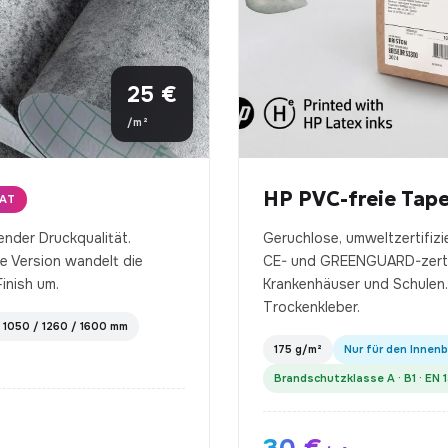
25 €
/m²
HP PVC-freie Tap
NAT
nder Druckqualität.
Geruchlose, umweltzertifizi
e Version wandelt die
CE- und GREENGUARD-zertifi
inish um.
Krankenhäuser und Schulen.
Trockenkleber.
: 1050 / 1260 / 1600 mm
175 g/m²
Nur für den Innenb
Brandschutzklasse A · B1 · EN 1