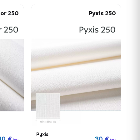
tor 250
Pyxis 250
Pyxis
30 €
30 €