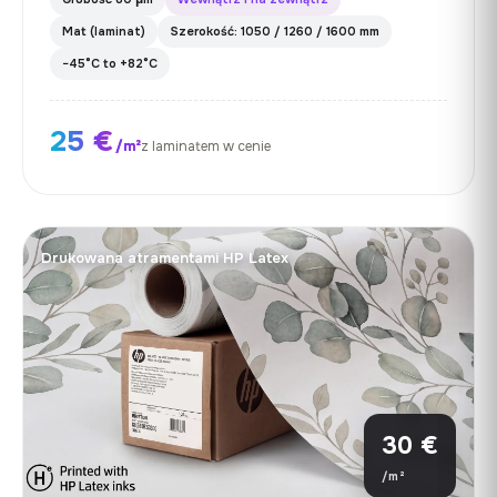
Mat (laminat)
Szerokość: 1050 / 1260 / 1600 mm
−45°C to +82°C
25 €
/m²
z laminatem w cenie
Drukowana atramentami HP Latex
30 €
/m²