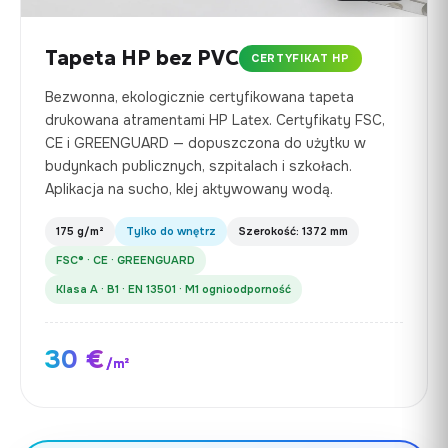
Tapeta HP bez PVC
CERTYFIKAT HP
Bezwonna, ekologicznie certyfikowana tapeta
drukowana atramentami HP Latex. Certyfikaty FSC,
CE i GREENGUARD — dopuszczona do użytku w
budynkach publicznych, szpitalach i szkołach.
Aplikacja na sucho, klej aktywowany wodą.
175 g/m²
Tylko do wnętrz
Szerokość: 1372 mm
FSC® · CE · GREENGUARD
Klasa A · B1 · EN 13501 · M1 ognioodporność
30 €
/m²