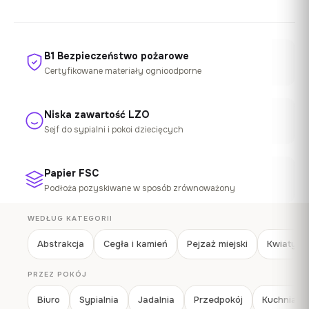
B1 Bezpieczeństwo pożarowe
Certyfikowane materiały ognioodporne
Niska zawartość LZO
Sejf do sypialni i pokoi dziecięcych
Papier FSC
Podłoża pozyskiwane w sposób zrównoważony
WEDŁUG KATEGORII
Abstrakcja
Cegła i kamień
Pejzaż miejski
Kwiaty
PRZEZ POKÓJ
Biuro
Sypialnia
Jadalnia
Przedpokój
Kuchnia