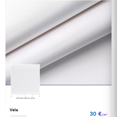
Vela
30 €
/m²