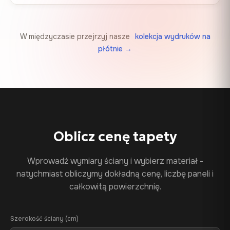
W międzyczasie przejrzyj nasze
kolekcja wydruków na
płótnie →
Oblicz cenę tapety
Wprowadź wymiary ściany i wybierz materiał -
natychmiast obliczymy dokładną cenę, liczbę paneli i
całkowitą powierzchnię.
Szerokość ściany (cm)