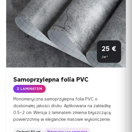
25 €
/m²
Samoprzylepna folia PVC
Z LAMINATEM
Monomeryczna samoprzylepna folia PVC o
doskonałej jakości druku. Aplikowana na zakładkę
0,5–2 cm. Wersja z laminatem zmienia błyszczącą
powierzchnię w eleganckie matowe wykończenie.
Grubość 80 µm
Wewnątrz i na zewnątrz