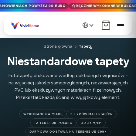
ZAMÓWIENIACH POWYŻEJ 99 EURO
RĘCZNIE WYKONANE W BUŁGARI
Bezpłatna dostawa na terenie UE przy zamówieniach powy
Ręcznie wykonane w Bułgarii · Dostawa w 1-7 dni na tereni
ponad 12 lat kunsztu · Tylko materiały najwyższej jakości
Strona główna
Tapety
Niestandardowe tapety
Fototapety drukowane według dokładnych wymiarów -
na wysokiej jakości samoprzylepnych, niezawierających
PVC lub ekskluzywnych materiałach flizelinowych.
Przekształć każdą ścianę w wyjątkowy element.
WYKONANE NA MIARĘ
5 TYPÓW MATERIAŁÓW
12 TEKSTUR POLARU
OD 25 €/M²
DARMOWA DOSTAWA NA TERENIE UE €99+