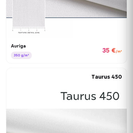
Auriga
35 €
/m²
350 g/m²
Taurus 450