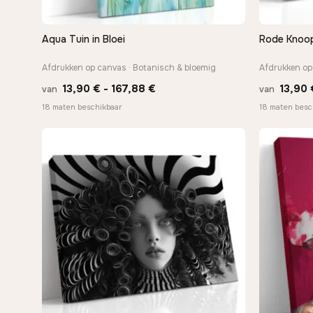
Aqua Tuin in Bloei
Rode Knoop
SNEL BEKIJKEN
Afdrukken op canvas · Botanisch & bloemig
Afdrukken op
Prijsklasse:
13,90
€
-
167,88
€
13,90
van
van
13,90 €
18 maten beschikbaar
18 maten besc
tot
167,88 €