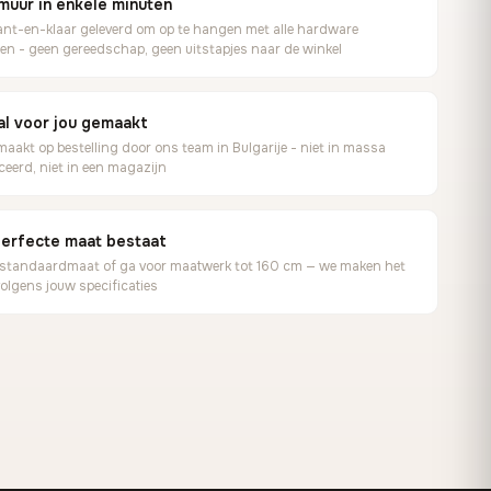
muur in enkele minuten
nt-en-klaar geleverd om op te hangen met alle hardware
en - geen gereedschap, geen uitstapjes naar de winkel
al voor jou gemaakt
akt op bestelling door ons team in Bulgarije - niet in massa
eerd, niet in een magazijn
erfecte maat bestaat
 standaardmaat of ga voor maatwerk tot 160 cm — we maken het
volgens jouw specificaties