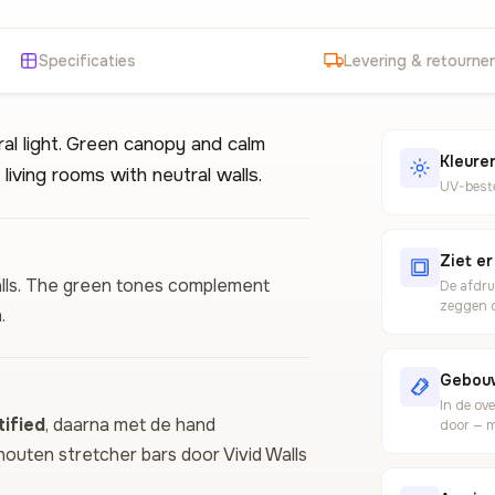
Specificaties
Levering & retourne
al light. Green canopy and calm
Kleuren
iving rooms with neutral walls.
UV-beste
Ziet er
walls. The green tones complement
De afdru
zeggen d
.
Gebouw
In de ov
ified
, daarna met de hand
door — m
houten stretcher bars door Vivid Walls