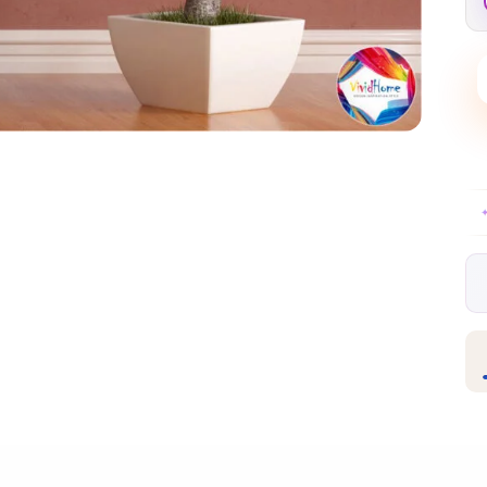
Gratis EU-levering boven €99
30 dagen gratis ret
✦