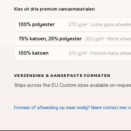
Kies uit drie premium canvasmaterialen:
100% polyester
270 g/m² · Lichte glans afwerki
75% katoen, 25% polyester
300 g/m² · Matte afwer
100% katoen
370 g/m² · Premium matte afwe
VERZENDING & AANGEPASTE FORMATEN
Ships across the EU. Custom sizes available on reques
Formaat of afbeelding op maat nodig? Neem contact met 