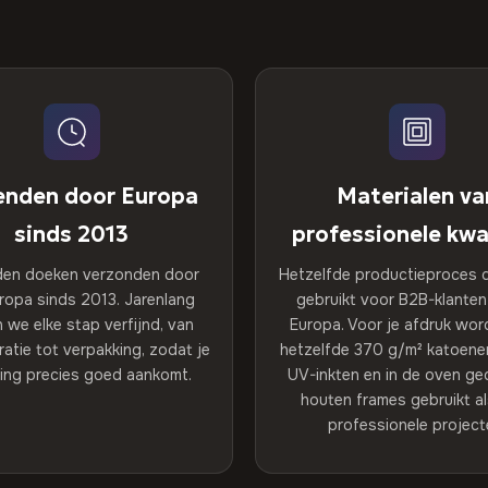
enden door Europa
Materialen va
sinds 2013
professionele kwal
den doeken verzonden door
Hetzelfde productieproces 
uropa sinds 2013. Jarenlang
gebruikt voor B2B-klanten 
 we elke stap verfijnd, van
Europa. Voor je afdruk wor
bratie tot verpakking, zodat je
hetzelfde 370 g/m² katoene
ling precies goed aankomt.
UV-inkten en in de oven g
houten frames gebruikt a
professionele project