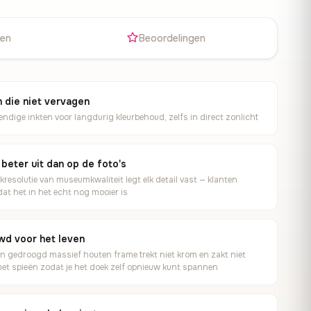
ren
Beoordelingen
 die niet vervagen
ndige inkten voor langdurig kleurbehoud, zelfs in direct zonlicht
 beter uit dan op de foto's
kresolutie van museumkwaliteit legt elk detail vast — klanten
at het in het echt nog mooier is
d voor het leven
en gedroogd massief houten frame trekt niet krom en zakt niet
et spieën zodat je het doek zelf opnieuw kunt spannen