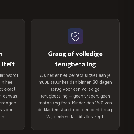
n
Graag of volledige
iteit
terugbetaling
dat wordt
Als het er niet perfect uitziet aan je
in heel
muur, stuur het dan binnen 30 dagen
dt exact
terug voor een volledige
n canvas,
terugbetaling — geen vragen, geen
edroogde
restocking fees. Minder dan 1%% van
ls voor
de klanten stuurt ooit een print terug.
en.
Wij denken dat dit alles zegt.