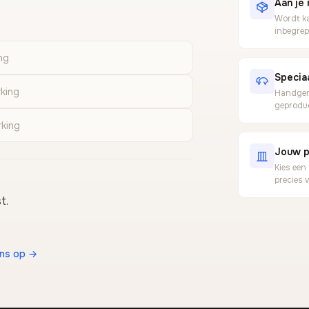
Aan je 
Wordt ka
inbegrep
ng
Specia
king
Handgema
geproduc
rking
Jouw p
Kies een
precies 
t.
ons op →