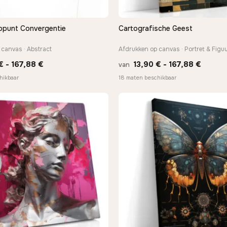
punt Convergentie
Cartografische Geest
SNEL BEKIJKEN
SNEL BEKIJKEN
 canvas · Abstract
Afdrukken op canvas · Portret & Figu
Prijsklasse:
Prijskl
€
-
167,88
€
13,90
€
-
167,88
€
van
13,90 €
13,90 
hikbaar
18 maten beschikbaar
tot
tot
167,88 €
167,88